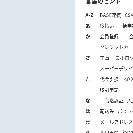
言葉のヒント
A-Z
BASE連携
CS
あ
後払い
一括申
か
会員登録
クレジットカー
さ
在庫
最小ロ
スーパーデリバ
た
代金引換
ダ
取引申請
な
二段階認証
入
は
配送先
パスワ
ま
メールアドレス
ら
利用再開
領収