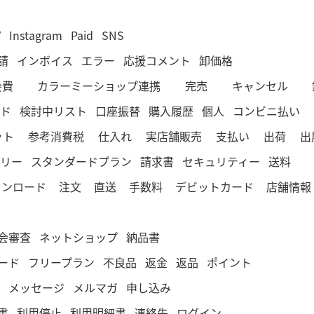
V
Instagram
Paid
SNS
請
インボイス
エラー
応援コメント
卸価格
会費
カラーミーショップ連携
完売
キャンセル
ド
検討中リスト
口座振替
購入履歴
個人
コンビニ払い
ット
参考消費税
仕入れ
実店舗販売
支払い
出荷
出
リー
スタンダードプラン
請求書
セキュリティー
送料
ウンロード
注文
直送
手数料
デビットカード
店舗情報
会審査
ネットショップ
納品書
ード
フリープラン
不良品
返金
返品
ポイント
メッセージ
メルマガ
申し込み
書
利用停止
利用明細書
連絡先
ログイン